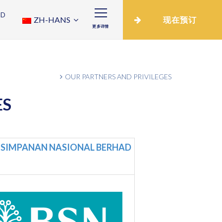
ND
ZH-HANS
现在预订
更多详情
OUR PARTNERS AND PRIVILEGES
ES
 SIMPANAN NASIONAL BERHAD