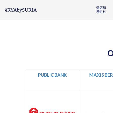
酒店和
ēRYAbySURIA
度假村
O
PUBLIC BANK
MAXIS BE