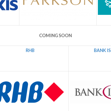
COMING SOON
RHB
BANK I