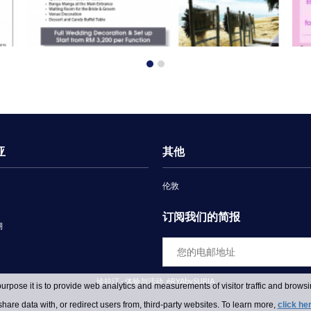
亚
其他
伦敦
订阅我们的简报
湖
珍拉汀 - 体验与活动
ēRYAbySURIA
urpose it is to provide web analytics and measurements of visitor traffic and browsin
hare data with, or redirect users from, third-party websites. To learn more,
click he