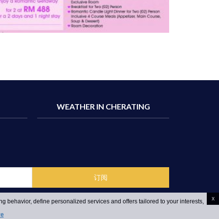
WEATHER IN CHERATING
x
g behavior, define personalized services and offers tailored to your interests,
re