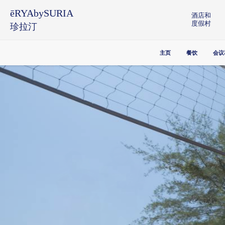
ēRYAbySURIA
酒店和
度假村
珍拉汀
主页
餐饮
会议