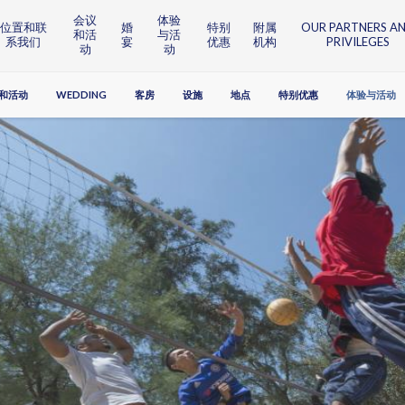
会议
体验
位置和联
婚
特别
附属
OUR PARTNERS A
和活
与活
系我们
宴
优惠
机构
PRIVILEGES
动
动
和活动
WEDDING
客房
设施
地点
特别优惠
体验与活动