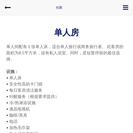
伦敦
单人房
单人间配有 1 张单人床，适合单人旅行或商务旅行者。 此客房的
面积为8.5平方米，设有私人浴室。同时，是短暂停留的最佳选
择。
设施：
• 单人床
• 安全性高的卡门锁
• 每日客房清洁服务
• 叫醒服务（根据要求提供）
• 冷/热淋浴设施
• 液晶电视机
• 咖啡/茶具
• 电话
• 加热毛巾架