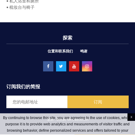
• 私人浴室和厕所
• 梳妆台与椅子
探索
位置和联系我们
鸣谢
订阅我们的简报
x
By continuing to browse this site, you are agreeing to the use of cookies, whose
客房 - 单人房
ēRYAbySURIA
purpose it is to provide web analytics and measurements of visitor traffic and
browsing behavior, define personalized services and offers tailored to your