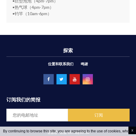
•巨型泡泡（4pm-7pm）
•热气球（4pm-7pm）
•钓竿（10am-6pm）
探索
位置和联系我们
鸣谢
订阅我们的简报
x
By continuing to browse this site, you are agreeing to the use of cookies, whose
登嘉楼 - 设施
ēRYAbySURIA