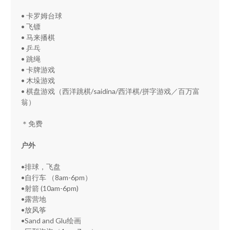
• 卡罗姆台球
• 飞镖
• 马来播棋
• 乒乓
• 跳绳
• 卡牌游戏
• 木垛游戏
• 棋盘游戏（西洋跳棋/saidina/西洋棋/拼字游戏／百万富
翁）
＊免费
户外
•排球，飞盘
•自行车 （8am-6pm）
•射箭 (10am-6pm)
•露营地
•放风筝
•Sand and Glu绘画