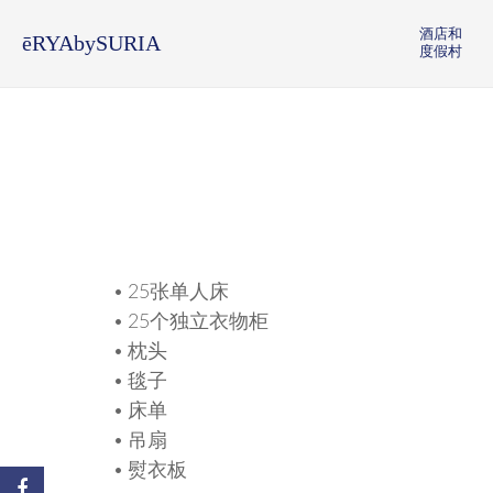
酒店和
ēRYAbySURIA
度假村
• 25张单人床
• 25个独立衣物柜
• 枕头
• 毯子
• 床单
• 吊扇
• 熨衣板