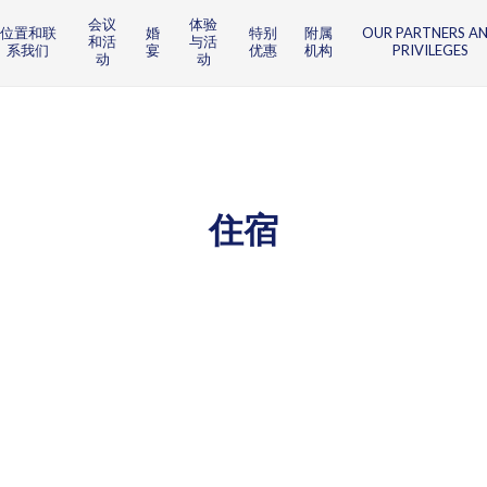
会议
体验
位置和联
婚
特别
附属
OUR PARTNERS A
和活
与活
系我们
宴
优惠
机构
PRIVILEGES
动
动
住宿