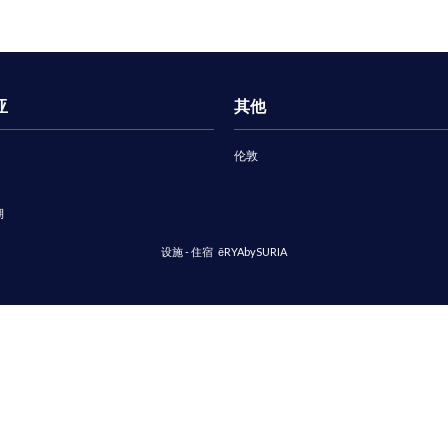
亚
其他
伦敦
湖
设施 - 住宿
ēRYAbySURIA