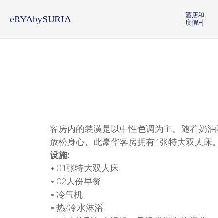
酒店和
ēRYAbySURIA
度假村
客房内的装潢是以中性色调为主。随着奶油
放松身心。此豪华客房拥有1张特大双人床
设施:
• 01张特大双人床
• 02人份早餐
• 冷气机
• 热/冷水淋浴