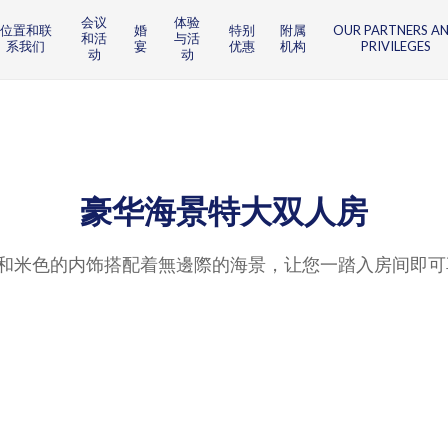
会议
体验
位置和联
婚
特别
附属
OUR PARTNERS A
和活
与活
系我们
宴
优惠
机构
PRIVILEGES
动
动
豪华海景特大双人房
和米色的内饰搭配着無邊際的海景，让您一踏入房间即可
。