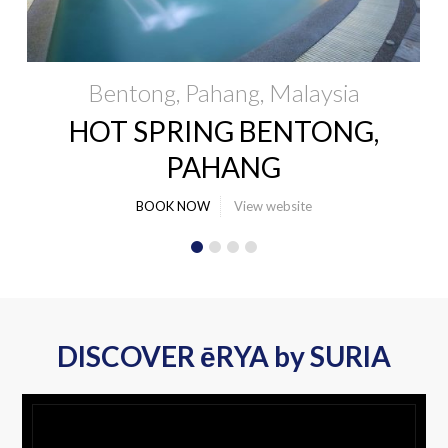
Bentong, Pahang
Malaysia
HOT SPRING BENTONG,
PAHANG
BOOK NOW
View website
DISCOVER ēRYA by SURIA