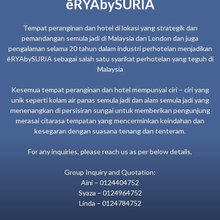
ēRYAbySURIA
Tempat peranginan dan hotel di lokasi yang strategik dan
pemandangan semula jadi di Malaysia dan London dan juga
pengalaman selama 20 tahun dalam industri perhotelan menjadikan
ēRYAbySURIA sebagai salah satu syarikat perhotelan yang teguh di
Malaysia
Kesemua tempat peranginan dan hotel mempunyai ciri – ciri yang
unik seperti kolam air panas semula jadi dan alam semula jadi yang
menenangkan di persisiran sungai untuk memberikan pengunjung
merasai citarasa tempatan yang mencerminkan keindahan dan
kesegaran dengan suasana tenang dan tenteram.
For any inquiries, please reach us as per below details,
Group Inquiry and Quotation:
Aini – 0124404752
Syaza – 0124964752
Linda – 0124784752