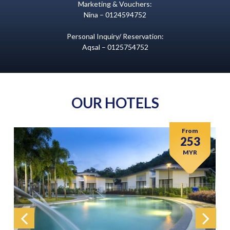
Marketing & Vouchers:
Nina – 0124594752
Personal Inquiry/ Reservation:
Aqsal – 0125754752
OUR HOTELS
From
253
MYR