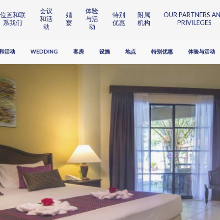
会议
体验
位置和联
婚
特别
附属
OUR PARTNERS A
和活
与活
系我们
宴
优惠
机构
PRIVILEGES
动
动
和活动
WEDDING
客房
设施
地点
特别优惠
体验与活动