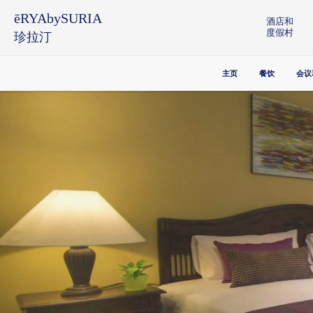
ēRYAbySURIA
酒店和
度假村
珍拉汀
主页
餐饮
会议