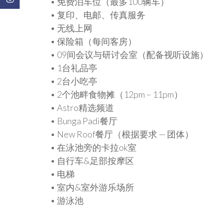
• 免费泊车位（最多100辆车）
• 复印、电邮、传真服务
• 无线上网
• 保险箱（每间客房）
• 09间会议与研讨会室（配备视听设施）
• 1台礼品亭
• 2台小吃亭
• 2个池畔食物摊（12pm – 11pm）
• Astro精选频道
• Bunga Padi餐厅
• New Roof餐厅（根据要求 — 团体）
• 在泳池旁的卡拉ok室
• 自行车&足部按摩区
• 电梯
• 室内&室外游乐场所
• 游泳池