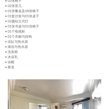
• 02张椅子
• 02张茶几
• 01张餐桌及04张椅子
• 01套沙发与01张桌子
• 02盏站立式灯
• 01张书桌与01张椅子
• 01个电视柜
• 01个衣橱与挂钩
• 浴缸与热水器
• 淋浴与热水器
• 洗发精
• 沐浴乳
• 浴帽
• 香皂