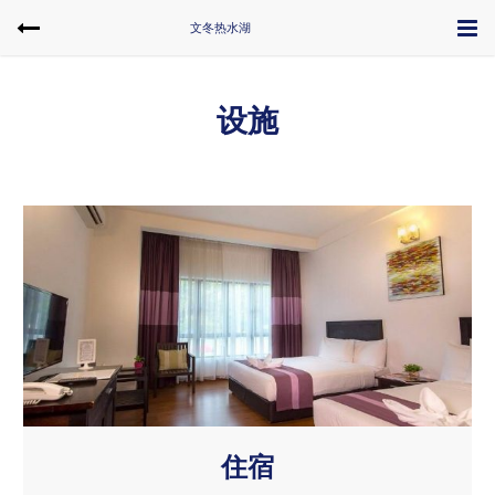
文冬热水湖
设施
住宿