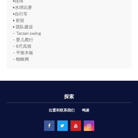
•排球
•水球比赛
•自行车
• 射箭
• 团队建设
– Tarzan swing
– 婴儿爬行
– 8尺高墙
– 平衡木板
– 蜘蛛网
探索
位置和联系我们
鸣谢