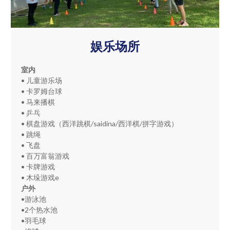
娱乐场所
室内
• 儿童游乐场
• 卡罗姆台球
• 马来播棋
• 乒乓
• 棋盘游戏（西洋跳棋/saidina/西洋棋/拼字游戏）
• 跳绳
• 飞盘
• 百万富翁游戏
• 卡牌游戏
• 木垛游戏e
户外
•游泳池
•2个热水池
•羽毛球