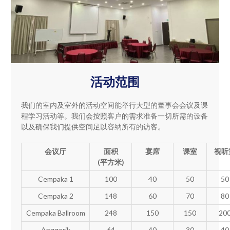
活动范围
我们的室内及室外的活动空间能举行大型的董事会会议及课
程学习活动等。我们会按照客户的需求准备一切所需的设备
以及确保我们提供空间足以容纳所有的访客。
会议厅
面积
宴席
课室
视听
(平方米)
Cempaka 1
100
40
50
50
Cempaka 2
148
60
70
80
Cempaka Ballroom
248
150
150
20
Anggerik
64
40
30
40