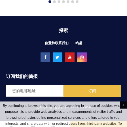
探索
位置和联系我们
鸣谢
订阅我们的简报
x
By continuing to browse this site, you are agreeing to the use of cookies, whose
文冬热水湖 - 会议和活动
ēRYAbySURIA
purpose it is to provide web analytics and measurements of visitor traffic and
browsing behavior, define personalized services and offers tailored to your
interests, and share data with, or redirect users from, third-party websites. To