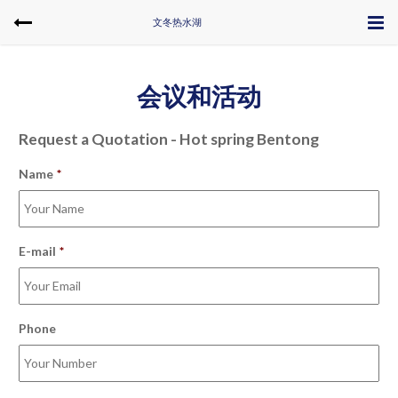
文冬热水湖
会议和活动
Request a Quotation - Hot spring Bentong
Name
*
E-mail
*
Phone