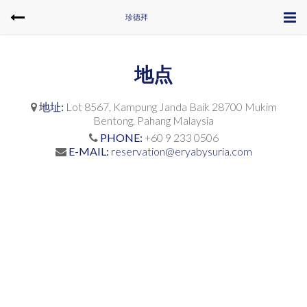
珍德拜
地点
地址
Lot 8567, Kampung Janda Baik 28700 Mukim
Bentong, Pahang Malaysia
PHONE
+60 9 233 0506
E-MAIL
reservation@eryabysuria.com