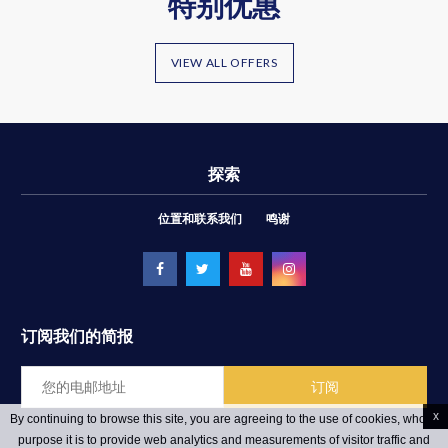
特别优惠
VIEW ALL OFFERS
探索
位置和联系我们
鸣谢
订阅我们的简报
x
By continuing to browse this site, you are agreeing to the use of cookies, whose
purpose it is to provide web analytics and measurements of visitor traffic and