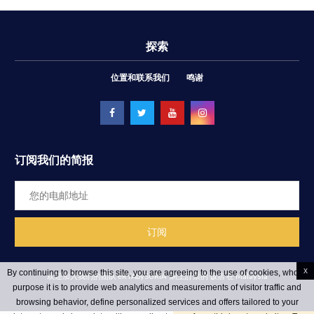
探索
位置和联系我们
鸣谢
订阅我们的简报
x
By continuing to browse this site, you are agreeing to the use of cookies, whose
欢迎加入我们的团队 ēRYAbySURIA
網上訂票的 饭店 在 Malaysia
purpose it is to provide web analytics and measurements of visitor traffic and
browsing behavior, define personalized services and offers tailored to your