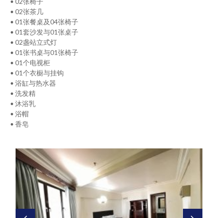
• 02张椅子
• 02张茶几
• 01张餐桌及04张椅子
• 01套沙发与01张桌子
• 02盏站立式灯
• 01张书桌与01张椅子
• 01个电视柜
• 01个衣橱与挂钩
• 浴缸与热水器
• 洗发精
• 沐浴乳
• 浴帽
• 香皂