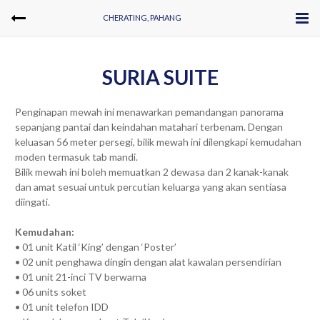
CHERATING, PAHANG
SURIA SUITE
Penginapan mewah ini menawarkan pemandangan panorama
sepanjang pantai dan keindahan matahari terbenam. Dengan
keluasan 56 meter persegi, bilik mewah ini dilengkapi kemudahan
moden termasuk tab mandi.
Bilik mewah ini boleh memuatkan 2 dewasa dan 2 kanak-kanak
dan amat sesuai untuk percutian keluarga yang akan sentiasa
diingati.
Kemudahan:
• 01 unit Katil ‘King’ dengan ‘Poster’
• 02 unit penghawa dingin dengan alat kawalan persendirian
• 01 unit 21-inci TV berwarna
• 06 units soket
• 01 unit telefon IDD