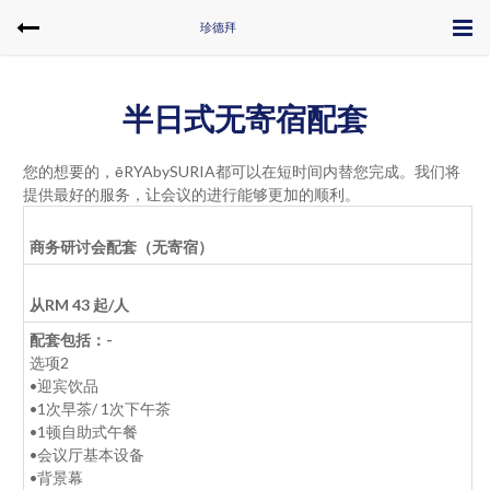
珍德拜
半日式无寄宿配套
您的想要的，ēRYAbySURIA都可以在短时间内替您完成。我们将
提供最好的服务，让会议的进行能够更加的顺利。
商务研讨会配套（无寄宿）
从RM 43 起/人
配套包括：-
选项2
•
迎宾饮品
•1
次早茶
/ 1
次下午茶
•1
顿自助式午餐
•
会议厅基本设备
•
背景幕