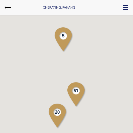
CHERATING, PAHANG
5
51
20