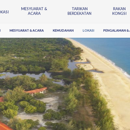
MESYUARAT &
TARIKAN
RAKAN
OKASI
ACARA
BERDEKATAN
KONGSI
N
MESYUARAT & ACARA
KEMUDAHAN
LOKASI
PENGALAMAN & A