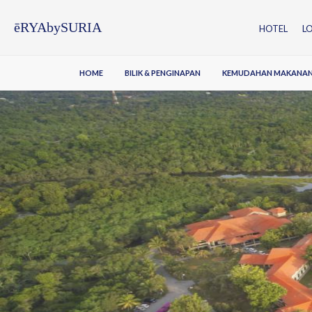
ēRYAbySURIA
HOTEL
L
HOME
BILIK & PENGINAPAN
KEMUDAHAN MAKANA