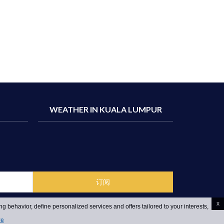
WEATHER IN KUALA LUMPUR
x
g behavior, define personalized services and offers tailored to your interests,
re