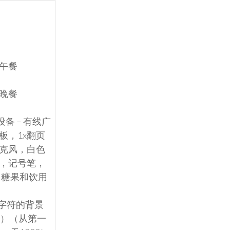
式午餐
式晚餐
设备 – 有线广
板，1x翻页
麦克风，白色
，记号笔，
，糖果和饮用
个字符的背景
int）（从第一