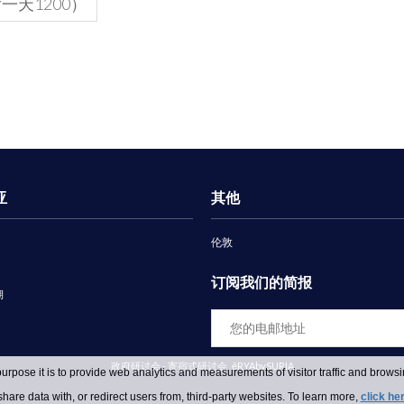
一天1200）
亚
其他
伦敦
订阅我们的简报
湖
政府研讨会 - 寄宿式研讨会
ēRYAbySURIA
urpose it is to provide web analytics and measurements of visitor traffic and browsin
hare data with, or redirect users from, third-party websites. To learn more,
click he