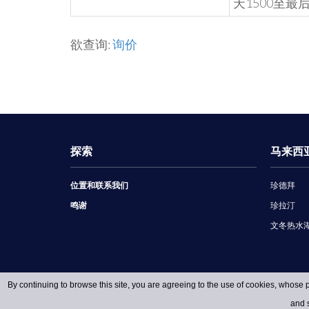
天1500至最后
欲查询:
询价
探索
马来西
位置和联系我们
珍德拜
鸣谢
珍拉汀
文冬热水
By continuing to browse this site, you are agreeing to the use of cookies, whose p
and s