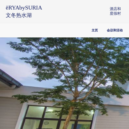
ēRYAbySURIA
酒店和
度假村
文冬热水湖
主页
会议和活动