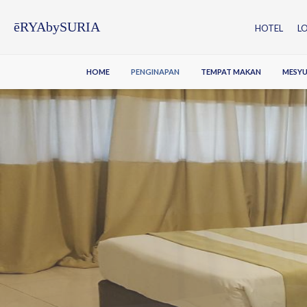
ēRYAbySURIA
HOTEL
L
HOME
PENGINAPAN
TEMPAT MAKAN
MESYU