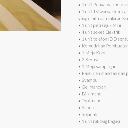
• 1 unit Penyaman udara k
• 1 unit TV warna skrin 
yang dipilih dan saluran S
• 1 unit peti sejuk Mini
• 4 unit soket Elektrik
• 1 unit telefon IDD sent
• Kemudahan Pembuatan 
• 1 Meja Kopi
• 2 Kerusi
• 1 Meja sampingan
• Pancuran mandian dan 
• Syampu
• Gel mandian
• Bilik mandi
• Topi mandi
• Sabun
• Sejadah
• 1 unit rak bag bagasi