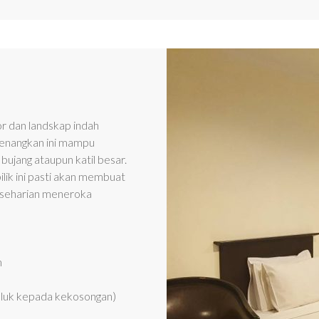
r dan landskap indah
nenangkan ini mampu
bujang ataupun katil besar.
ilik ini pasti akan membuat
h seharian meneroka
n
akluk kepada kekosongan)