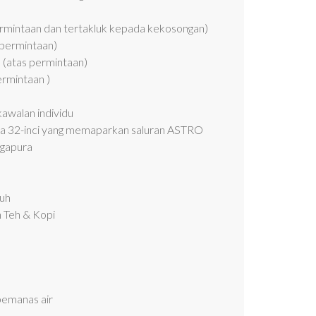
permintaan dan tertakluk kepada kekosongan)
 permintaan)
 (atas permintaan)
ermintaan )
awalan individu
rata 32-inci yang memaparkan saluran ASTRO
ingapura
tuh
Teh & Kopi
pemanas air