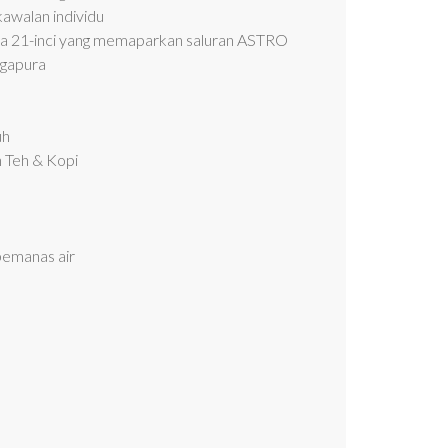
awalan individu
rata 21-inci yang memaparkan saluran ASTRO
ingapura
uh
Teh & Kopi
pemanas air