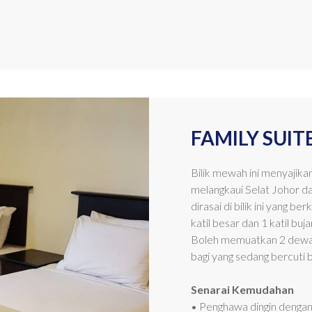
FAMILY SUITE
Bilik mewah ini menyajik
melangkaui Selat Johor 
dirasai di bilik ini yang 
katil besar dan 1 katil buja
Boleh memuatkan 2 dewasa 
bagi yang sedang bercuti 
Senarai Kemudahan
• Penghawa dingin dengan