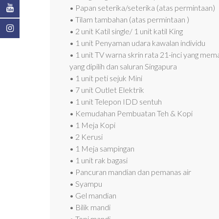
• Papan seterika/seterika (atas permintaan)
• Tilam tambahan (atas permintaan )
• 2 unit Katil single/ 1 unit katil King
• 1 unit Penyaman udara kawalan individu
• 1 unit TV warna skrin rata 21-inci yang m
yang dipilih dan saluran Singapura
• 1 unit peti sejuk Mini
• 7 unit Outlet Elektrik
• 1 unit Telepon IDD sentuh
• Kemudahan Pembuatan Teh & Kopi
• 1 Meja Kopi
• 2 Kerusi
• 1 Meja sampingan
• 1 unit rak bagasi
• Pancuran mandian dan pemanas air
• Syampu
• Gel mandian
• Bilik mandi
• Topi mandi