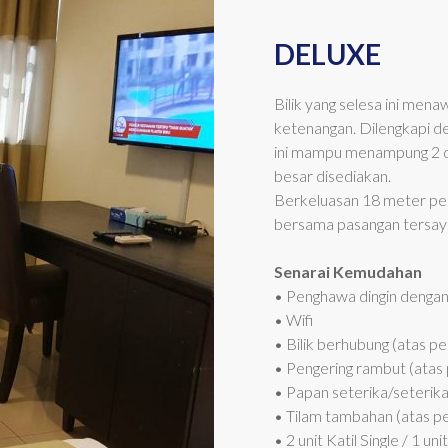
DELUXE
Bilik yang selesa ini me
ketenangan. Dilengkapi d
ini mampu menampung 2 de
besar disediakan.
Berkeluasan 18 meter perse
bersama pasangan tersay
Senarai Kemudahan
• Penghawa dingin dengan
• Wifi
• Bilik berhubung (atas 
• Pengering rambut (atas
• Papan seterika/seterika
• Tilam tambahan (atas p
• 2 unit Katil Single / 1 uni