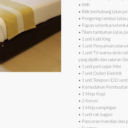
• Wifi
• Bilik berhubung (atas 
• Pengering rambut (atas
• Papan seterika/seterika
• Tilam tambahan (atas p
• 1 unit katil King
• 1 unit Penyaman udara k
• 1 unit TV warna skrin 
yang dipilih dan saluran S
• 1 unit peti sejuk Mini
• 7 unit Outlet Elektrik
• 1 unit Telepon IDD sen
• Kemudahan Pembuatan 
• 1 Meja Kopi
• 2 Kerusi
• 1 Meja sampingan
• 1 unit rak bagasi
• Pancuran mandian dan 
• Syampu