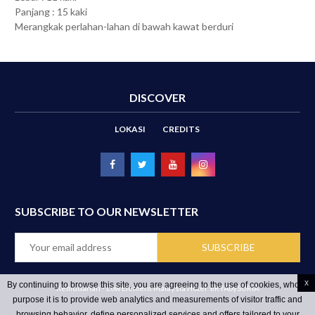
Panjang : 15 kaki
Merangkak perlahan-lahan di bawah kawat berduri
DISCOVER
LOKASI
CREDITS
SUBSCRIBE TO OUR NEWSLETTER
x
By continuing to browse this site, you are agreeing to the use of cookies, whose
Kemudahan - Low Element Malaysia Hotel
ēRYAbySURIA
purpose it is to provide web analytics and measurements of visitor traffic and
browsing behavior, define personalized services and offers tailored to your