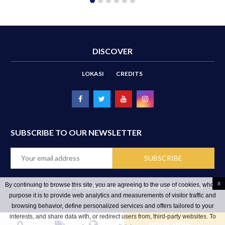
DISCOVER
LOKASI
CREDITS
SUBSCRIBE TO OUR NEWSLETTER
x
By continuing to browse this site, you are agreeing to the use of cookies, whose
Mesyuarat & Acara - Pakej Hari Keluarga Malaysia Hotel
ēRYAbySURIA
purpose it is to provide web analytics and measurements of visitor traffic and
browsing behavior, define personalized services and offers tailored to your
interests, and share data with, or redirect users from, third-party websites. To
BOOK NOW